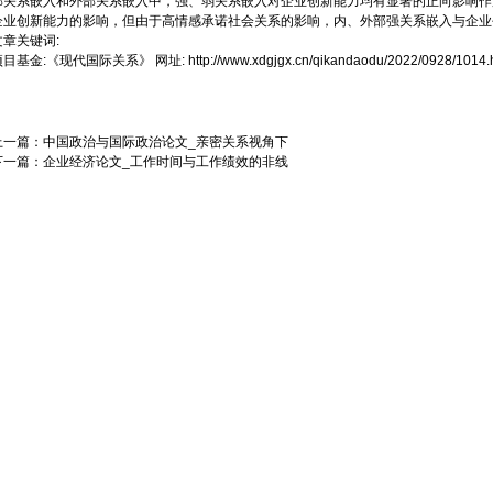
部关系嵌入和外部关系嵌入中，强、弱关系嵌入对企业创新能力均有显著的正向影响作
企业创新能力的影响，但由于高情感承诺社会关系的影响，内、外部强关系嵌入与企业
文章关键词:
项目基金:
《现代国际关系》
网址:
http://www.xdgjgx.cn/qikandaodu/2022/0928/1014.
上一篇：
中国政治与国际政治论文_亲密关系视角下
下一篇：
企业经济论文_工作时间与工作绩效的非线