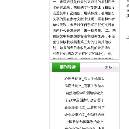
一、来稿必须是作者独立取得的原创性学
术研究成果，来稿的文字复制比（相似度
或重复率）必须低于用稿标准，引用部分
文字的要在参考文献中注明；署名和作者
单位无误，未曾以任何形式用任何文种在
国内外公开发表过；未一稿多投。 二、来
稿除文中特别加以标注和致谢之外，不侵
犯任何版权或损害第三方的任何其他权
利。如果20天后未收到本刊的录用通知，
可自行处理(双方另有约定的除外)。 三、
来稿经审阅通过，编辑部会将修改意见反
馈给您，您应在收到通知7天内提交修改
期刊导读
稿。作者享有引用和复制该文的权利及著
作权法的其它权利。 四、一般来说，4500
心理学论文_恋人手机低头
字（电脑WORD统计，图表另计）以下的
民商法论文_商事关系结构
文章，不能说清问题，很难保证学术质
自然地理学和测绘学论文
量，本刊恕不受理。 五、论文格式及要
素：标题、作者、工作单位全称(院系处
行政学及国家行政管理论
室)、摘要、关键词、正文、注释、参考文
企业经济论文_工作时间与
献(遵从国家标准：GB\T7714-2005，点击
企业经济论文_创新联合体
查看参考文献格式示例)、作者简介(100字
中国政治与国际政治论文
内)、联系方式(通信地址、邮编、电话、
电子信箱)。 六、处理流程：（1） 通过电