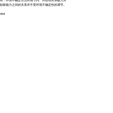
用；环境不确定性负向调节内、外部弱关系嵌入对
创新能力之间的关系并不受环境不确定性的调节。
html